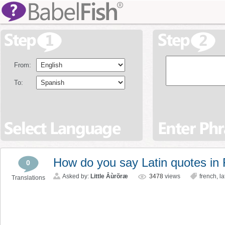
From:
To:
How do you say Latin quotes in
0
Asked by:
Little Âùrõræ
3478
views
french
,
la
Translations