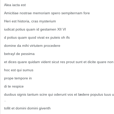
Alea iacta est
Amicitiae nostrae memoriam spero sempiternam fore
Heri est historia, cras mysterium
iudicat potius quam id gestamen XII VI
d potius quam quod vivat ex puteis oh ifs
domine da mihi virtutem procedere
betrayl de pessima
et dices quare quidam vident sicut res prout sunt et dicite quare non
hoc est qui sumus
prope tempore in
di te respice
duobus signis tantum scire qui oderunt vos et lædere populus tuus u
..
tollit et domini domini giventh