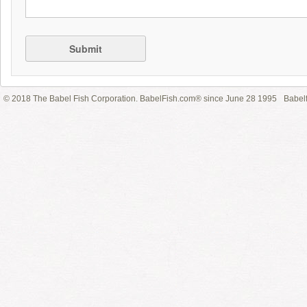
Submit
© 2018 The Babel Fish Corporation. BabelFish.com® since June 28 1995
Babelf