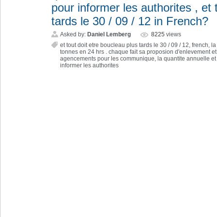
pour informer les authorites , et 
tards le 30 / 09 / 12 in French?
Asked by:
Daniel Lemberg
8225
views
et tout doit etre boucleau plus tards le 30 / 09 / 12
,
french
,
la
tonnes en 24 hrs . chaque fait sa proposion d'enlevement et l
agencements pour les communique
,
la quantite annuelle et
informer les authorites